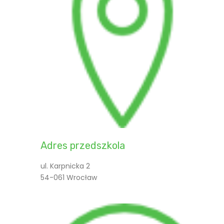
c
o
n
j
s
a
w
p
i
Adres przedszkola
s
ul. Karpnicka 2
54-061 Wrocław
u