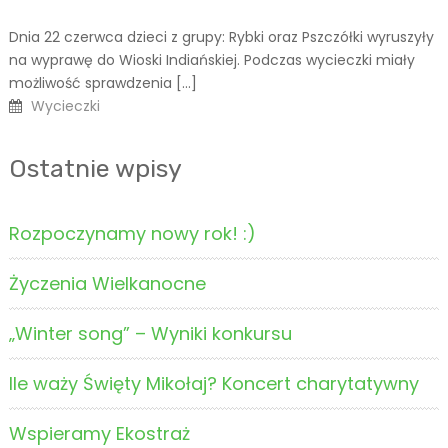
ł
Bright contrast
brightness_high
r
a
Dnia 22 czerwca dzieci z grupy: Rybki oraz Pszczółki wyruszyły
o
Dark contrast
brightness_low
w
na wyprawę do Wioski Indiańskiej. Podczas wycieczki miały
c
i
Underline links
możliwość sprawdzenia […]
format_underlined
u
ł
Wycieczki
a
Mark links
font_download
w
i
R
Ostatnie wpisy
cached
u
e
s
Rozpoczynamy nowy rok! :)
e
t
Życzenia Wielkanocne
a
l
„Winter song” – Wyniki konkursu
l
o
Ile waży Święty Mikołaj? Koncert charytatywny
p
t
Wspieramy Ekostraż
i