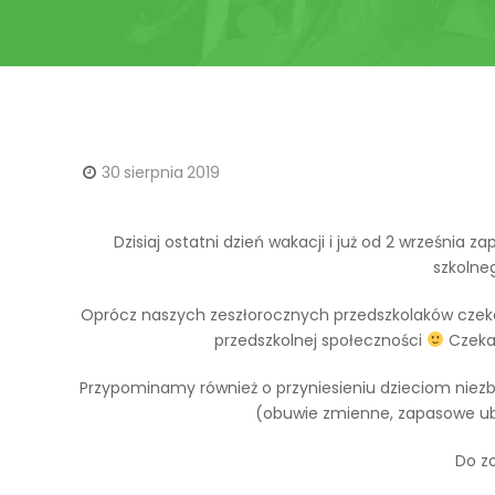
W
W
r
r
o
o
c
c
ł
ł
a
a
w
30
sierpnia
2019
w
i
i
u
u
Dzisiaj ostatni dzień wakacji i już od 2 września
szkolne
Oprócz naszych zeszłorocznych przedszkolaków czeka
przedszkolnej społeczności
Czekam
Przypominamy również o przyniesieniu dzieciom nie
(obuwie zmienne, zapasowe ub
Do z