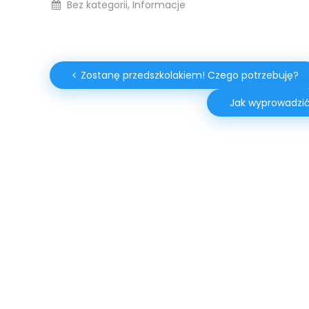
Bez kategorii
,
Informacje
N
Zostanę przedszkolakiem! Czego potrzebuję?
Jak wyprowadzić
a
w
i
g
a
c