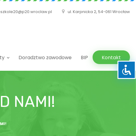
szkole20@p20.wroclaw.pl
ul. Karpnicka 2, 54-061 Wrocław
ty
Doradztwo zawodowe
BIP
Kontakt
D NAMI!
MI!