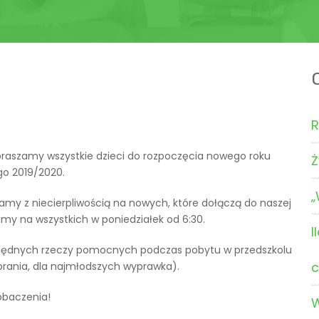
R
 zapraszamy wszystkie dzieci do rozpoczęcia nowego roku
Ż
go 2019/2020.
„
my z niecierpliwością na nowych, które dołączą do naszej
y na wszystkich w poniedziałek od 6:30.
I
zbędnych rzeczy pomocnych podczas pobytu w przedszkolu
c
rania, dla najmłodszych wyprawka).
obaczenia!
W