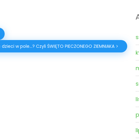
s
 dzieci w pole…? Czyli ŚWIĘTO PIECZONEGO ZIEMNIAKA
k
s
l
p
l