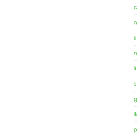
c
m
k
m
l
s
g
l
p