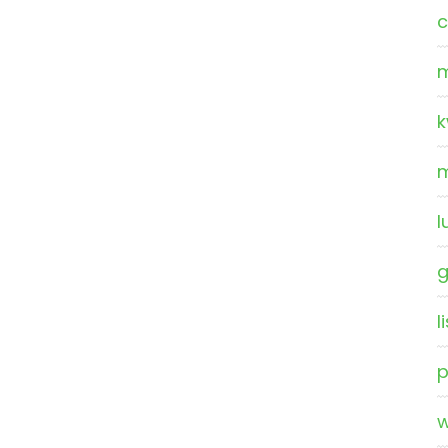
c
m
k
l
g
l
p
w